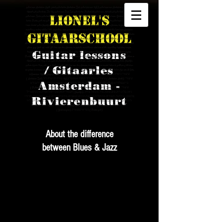
guitar lessons Amsterdam South, private guitar teacher Amsterdam Zuid, guitar tutor near RAI, guitar lessons near Amsterdam Amstel station,
Rivierenbuurt guitar classes, De Pijp guitar lessons, Oud-Zuid guitar teacher, Buitenveldert guitar lessons, Scheldebuurt guitar tutor, Amstelveen
Lionel's
guitar lessons, Zuidas guitar teacher, Station RAI guitar lessons, Europaplein guitar classes, Beethovenstraat guitar lessons, Gelderlandplein guitar
teacher, Beatrixpark area guitar lessons, beginner guitar lessons Amsterdam, advanced guitar lessons Amsterdam, electric guitar lessons, acoustic guitar
lessons, classical guitar, fingerstyle, jazz guitar, blues guitar, rock guitar, pop, funk, soul, metal, folk, bossa nova, choro, flamenco, improvisation lessons,
music theory, reading notation & tabs, songwriting, accompaniment for singers, lessons for kids and adults, trial lesson available, home lessons Amsterdam
Gitaarschool
Zuid, studio near RAI Convention Centre, gitaarles Amsterdam Zuid, gitaarles Rivierenbuurt, gitaarles Buitenveldert, gitaarles Scheldebuurt, gitaarles
De Pijp, gitaarles Oud-Zuid, gitaarles Amstelveen, gitaarles Zuidas, gitaarles bij Station RAI, gitaarles bij Station Amstel, gitaardocent
Amsterdam, gitaarleraar Amsterdam, privé gitaarles, elektrische gitaarles, akoestische gitaarles, klassieke gitaar, fingerstyle, jazz gitaar, blues gitaar, rock
gitaar, pop, funk, soul, metal, folk, bossa nova, choro, flamenco, improvisatie, muziektheorie, noten lezen en tabs, songwriting, begeleiding zangers,
Guitar lessons
kinderen en volwassenen, proefles, aan huis in Amsterdam Zuid, nabij RAI Congrescentrum, Europaplein, Beethovenstraat, Gelderlandplein,
Beatrixpark, clases de guitarra en Ámsterdam Sur, profesor de guitarra cerca de RAI, clases de guitarra cerca de estación Amstel, clases de guitarra en
Rivierenbuurt, De Pijp, Oud-Zuid, Buitenveldert, Scheldebuurt, Amstelveen, Zuidas, lecciones de guitarra eléctrica, acústica y clásica, fingerstyle,
guitarra de jazz, blues y rock, pop, funk, soul, metal, folk, bossa nova, choro, flamenco, improvisación, teoría musical, lectura de partituras y tablatura,
/ Gitaarles
composición de canciones, acompañamiento para cantantes, para niños y adultos, clase de prueba, clases a domicilio en Ámsterdam Sur, cerca del Centro
de Convenciones RAI, Europaplein, Beethovenstraat, Gelderlandplein, Beatrixpark, שיעורי גיטרה בדרום אמסטרדם
(Amsterdam Zuid), מורה לגיטרה ליד RAI, שיעורי גיטרה ליד תחנת אמסטל (Amsterdam Amstel), שיעורי
Amsterdam -
גיטרה בריביירנבורט (Rivierenbuurt), דה פייפ (De Pijp), אאוד זאויט (Oud-Zuid), בייטנפלדרט
(Buitenveldert), שלדבורט (Scheldebuurt), אמסטלוויין (Amstelveen), זאוידאס (Zuidas), שיעורי גיטרה
חשמלית/אקוסטית/קלאסית, פינוגרסטייל (fingerstyle), ג׳אז, בלוז, רוק, פופ, פאנק, סול, מטאל, פולק,
בוסה נובה, חֲרוֹרוֹ (choro), פלמנקו, אילתור, תאוריה מוזיקלית, קריאת תווים וטאבים, כתיבת שירים,
Rivierenbuurt
ליווי לזמרים, לילדים ולמבוגרים, שיעור ניסיון, שיעורים בבית התלמיד בדרום אמסטרדם, ליד
מרכז הכנסים RAI, יורופאפליין (Europaplein), בתהובןסטרט (Beethovenstraat), חדרלנדפליין
(Gelderlandplein), בטראיקספארק (Beatrixpark)
About the difference
between Blues & Jazz