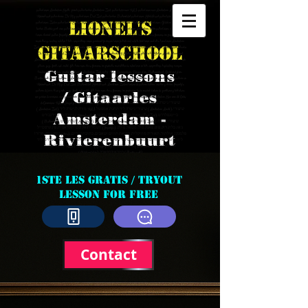
guitar lessons Amsterdam South, private guitar teacher Amsterdam Zuid, guitar tutor near RAI, guitar lessons near Amsterdam Amstel station,
Rivierenbuurt guitar classes, De Pijp guitar lessons, Oud-Zuid guitar teacher, Buitenveldert guitar lessons, Scheldebuurt guitar tutor, Amstelveen
Lionel's
guitar lessons, Zuidas guitar teacher, Station RAI guitar lessons, Europaplein guitar classes, Beethovenstraat guitar lessons, Gelderlandplein guitar
teacher, Beatrixpark area guitar lessons, beginner guitar lessons Amsterdam, advanced guitar lessons Amsterdam, electric guitar lessons, acoustic guitar
lessons, classical guitar, fingerstyle, jazz guitar, blues guitar, rock guitar, pop, funk, soul, metal, folk, bossa nova, choro, flamenco, improvisation lessons,
music theory, reading notation & tabs, songwriting, accompaniment for singers, lessons for kids and adults, trial lesson available, home lessons Amsterdam
Gitaarschool
Zuid, studio near RAI Convention Centre, gitaarles Amsterdam Zuid, gitaarles Rivierenbuurt, gitaarles Buitenveldert, gitaarles Scheldebuurt, gitaarles
De Pijp, gitaarles Oud-Zuid, gitaarles Amstelveen, gitaarles Zuidas, gitaarles bij Station RAI, gitaarles bij Station Amstel, gitaardocent
Amsterdam, gitaarleraar Amsterdam, privé gitaarles, elektrische gitaarles, akoestische gitaarles, klassieke gitaar, fingerstyle, jazz gitaar, blues gitaar, rock
gitaar, pop, funk, soul, metal, folk, bossa nova, choro, flamenco, improvisatie, muziektheorie, noten lezen en tabs, songwriting, begeleiding zangers,
Guitar lessons
kinderen en volwassenen, proefles, aan huis in Amsterdam Zuid, nabij RAI Congrescentrum, Europaplein, Beethovenstraat, Gelderlandplein,
Beatrixpark, clases de guitarra en Ámsterdam Sur, profesor de guitarra cerca de RAI, clases de guitarra cerca de estación Amstel, clases de guitarra en
Rivierenbuurt, De Pijp, Oud-Zuid, Buitenveldert, Scheldebuurt, Amstelveen, Zuidas, lecciones de guitarra eléctrica, acústica y clásica, fingerstyle,
guitarra de jazz, blues y rock, pop, funk, soul, metal, folk, bossa nova, choro, flamenco, improvisación, teoría musical, lectura de partituras y tablatura,
/ Gitaarles
composición de canciones, acompañamiento para cantantes, para niños y adultos, clase de prueba, clases a domicilio en Ámsterdam Sur, cerca del Centro
de Convenciones RAI, Europaplein, Beethovenstraat, Gelderlandplein, Beatrixpark, שיעורי גיטרה בדרום אמסטרדם
(Amsterdam Zuid), מורה לגיטרה ליד RAI, שיעורי גיטרה ליד תחנת אמסטל (Amsterdam Amstel), שיעורי
Amsterdam -
גיטרה בריביירנבורט (Rivierenbuurt), דה פייפ (De Pijp), אאוד זאויט (Oud-Zuid), בייטנפלדרט
(Buitenveldert), שלדבורט (Scheldebuurt), אמסטלוויין (Amstelveen), זאוידאס (Zuidas), שיעורי גיטרה
חשמלית/אקוסטית/קלאסית, פינוגרסטייל (fingerstyle), ג׳אז, בלוז, רוק, פופ, פאנק, סול, מטאל, פולק,
בוסה נובה, חֲרוֹרוֹ (choro), פלמנקו, אילתור, תאוריה מוזיקלית, קריאת תווים וטאבים, כתיבת שירים,
Rivierenbuurt
ליווי לזמרים, לילדים ולמבוגרים, שיעור ניסיון, שיעורים בבית התלמיד בדרום אמסטרדם, ליד
מרכז הכנסים RAI, יורופאפליין (Europaplein), בתהובןסטרט (Beethovenstraat), חדרלנדפליין
(Gelderlandplein), בטראיקספארק (Beatrixpark)
1ste les gratis / tryout
lesson for free
Contact